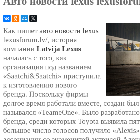
Авто новости lexus lexusforu
Как пишет
авто новости lexus
lexusforum.lv/, история
компании
Latvija Lexus
началась с того, как
организация под названием
«Saatchi&Saatchi» приступила
к изготовлению нового
бренда. Поскольку фирмы
долгое время работали вместе, создан был
назывался «TeameOne». Было разработано
бренда, среди которых Toyota выявила пя
большое число голосов получило «Alexis»
ассоциации со знаменитой актрисой Алек