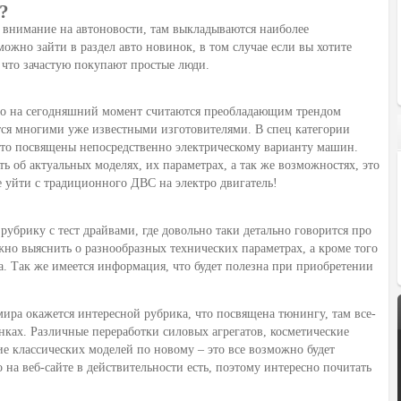
?
 внимание на автоновости, там выкладываются наиболее
ожно зайти в раздел авто новинок, в том случае если вы хотите
е что зачастую покупают простые люди.
 что на сегодняшний момент считаются преобладающим трендом
ся многими уже известными изготовителями. В спец категории
что посвящены непосредственно электрическому варианту машин.
ь об актуальных моделях, их параметрах, а так же возможностях, это
те уйти с традиционного ДВС на электро двигатель!
убрику с тест драйвами, где довольно таки детально говорится про
но выяснить о разнообразных технических параметрах, а кроме того
а. Так же имеется информация, что будет полезна при приобретении
ра окажется интересной рубрика, что посвящена тюнингу, там все-
ках. Различные переработки силовых агрегатов, косметические
ие классических моделей по новому – это все возможно будет
 на веб-сайте в действительности есть, поэтому интересно почитать