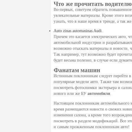
Что же прочитать водителю
Во-первых, советуем обратить повышенное
увлекательные материалы. Кроме этого возм
узнать, что в наше время в тренде, а так ж
Auto zinas automasinas Audi
.
Причем это касается электрических авто,
автомобильной индустрии и разрабатывают
возможно отыскать материалы и новости, 
Так например, тут возможно будет прочитат
будет весьма полезно, в случае если думае
Фанатам машин
Истинным поклонникам следует перейти в р
популярные модели авто. Также там возмож
посмотреть фотоснимки экстерьера и салон
нового или же БУ
автомобиля
.
Настоящим поклонникам автомобильного ми
время размещаются новости о свежих новин
изменения салона, а кроме того возрожден
посмотреть в разделе модификаций. Все это
и самым прожженным поклонникам авто!