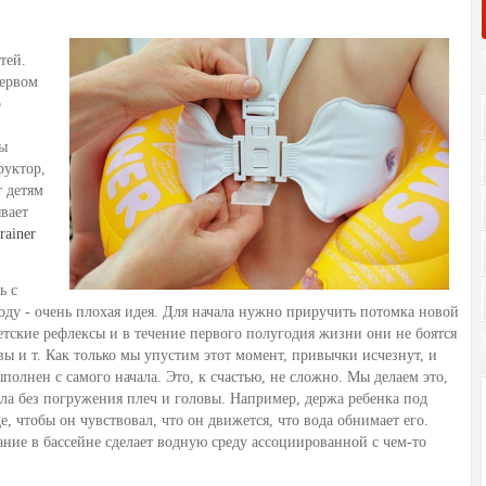
тей.
первом
о
бы
руктор,
т детям
ывает
rainer
ь с
ду - очень плохая идея. Для начала нужно приручить потомка новой
етские рефлексы и в течение первого полугодия жизни они не боятся
ы и т. Как только мы упустим этот момент, привычки исчезнут, и
олнен с самого начала. Это, к счастью, не сложно. Мы делаем это,
чала без погружения плеч и головы. Например, держа ребенка под
 чтобы он чувствовал, что он движется, что вода обнимает его.
ание в бассейне сделает водную среду ассоциированной с чем-то