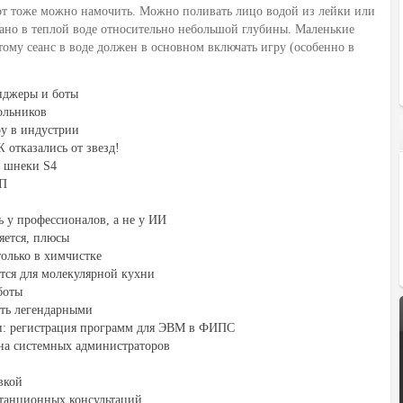
рот тоже можно намочить. Можно поливать лицо водой из лейки или
лано в теплой воде относительно небольшой глубины. Маленькие
тому сеанс в воде должен в основном включать игру (особенно в
енджеры и боты
ольников
ру в индустрии
отказались от звезд!
е шнеки S4
ВП
 у профессионалов, а не у ИИ
яется, плюсы
только в химчистке
тся для молекулярной кухни
боты
ть легендарными
ти: регистрация программ для ЭВМ в ФИПС
на системных администраторов
вкой
станционных консультаций