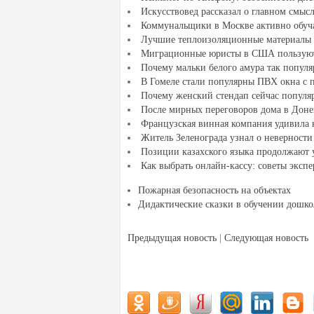
Искусствовед рассказал о главном смыс
Коммунальщики в Москве активно обу
Лучшие теплоизоляционные материалы 
Миграционные юристы в США пользую
Почему мальки белого амура так попул
В Гомеле стали популярны ПВХ окна с 
Почему женский стендап сейчас популя
После мирных переговоров дома в Донец
Французская винная компания удивила 
Житель Зеленограда узнал о неверност
Позиции казахского языка продолжают у
Как выбрать онлайн-кассу: советы экспе
Пожарная безопасность на объектах
Дидактические сказки в обучении дошк
Предыдущая новость
|
Следующая новость