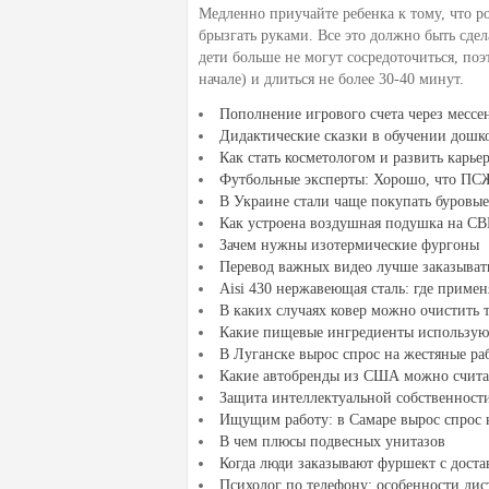
Медленно приучайте ребенка к тому, что 
брызгать руками. Все это должно быть сде
дети больше не могут сосредоточиться, поэ
начале) и длиться не более 30-40 минут.
Пополнение игрового счета через месс
Дидактические сказки в обучении дошк
Как стать косметологом и развить карье
Футбольные эксперты: Хорошо, что ПСЖ 
В Украине стали чаще покупать буровы
Как устроена воздушная подушка на С
Зачем нужны изотермические фургоны
Перевод важных видео лучше заказывать
Aisi 430 нержавеющая сталь: где примен
В каких случаях ковер можно очистить 
Какие пищевые ингредиенты использую
В Луганске вырос спрос на жестяные ра
Какие автобренды из США можно счита
Защита интеллектуальной собственнос
Ищущим работу: в Самаре вырос спрос 
В чем плюсы подвесных унитазов
Когда люди заказывают фуршект с доста
Психолог по телефону: особенности ди