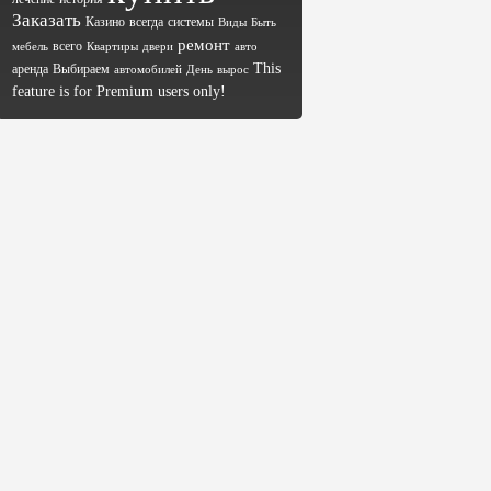
Заказать
Казино
всегда
системы
Виды
Быть
ремонт
всего
мебель
Квартиры
двери
авто
This
аренда
Выбираем
автомобилей
День
вырос
feature is for Premium users only!