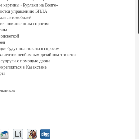
ле картины «Бурлаки на Волге»
чаются управлению БПЛА
для автомобилей
тся повышенным спросом
ярны
подсветкой
рен
ке будут пользоваться спросом
клиентов необычным дизайном этикеток
и супруги с помощью дрона
крепляться в Казахстане
рта
ольников