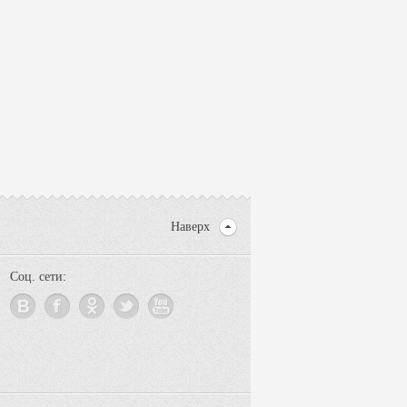
Наверх
Соц. сети: