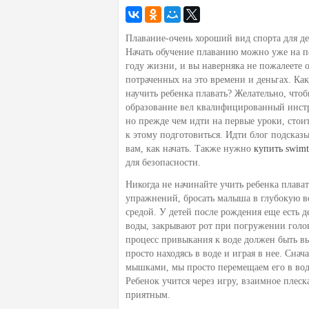
Плавание-очень хороший вид спорта для де
Начать обучение плаванию можно уже на 
году жизни, и вы наверняка не пожалеете 
потраченных на это времени и деньгах. Как
научить ребенка плавать? Желательно, что
образование вел квалифицированный инст
но прежде чем идти на первые уроки, стои
к этому подготовиться. Идти блог подсказ
вам, как начать. Также нужно
купить swimt
для безопасности.
Никогда не начинайте учить ребенка плават
упражнений, бросать малыша в глубокую во
средой. У детей после рождения еще есть д
воды, закрывают рот при погружении голов
процесс привыкания к воде должен быть вып
просто находясь в воде и играя в нее. Сна
мышками, мы просто перемещаем его в воде,
Ребенок учится через игру, взаимное плеск
приятным.