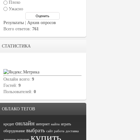
Плохо
Ужасно
Результаты
|
Архив опросов
Всего ответов:
761
СТАТИСТИКА
Онлайн всего:
9
Гостей:
9
Пользователей:
0
ОБЛАКО ТЕГОВ
онлайн
кредит
интернет
играть
найти
выбрать
оборудование
сайт
работа
доставка
купить
лечение
история