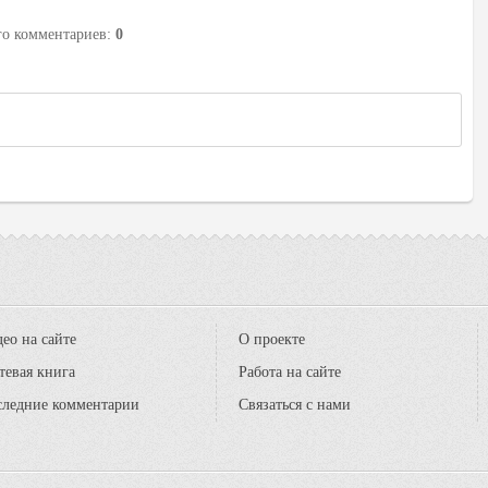
его комментариев
:
0
ео на сайте
О проекте
тевая книга
Работа на сайте
следние комментарии
Связаться с нами