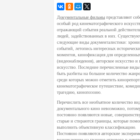
Документальные фильмы
представляют соб
особый род кинематографического искусств
отражающий события реальной действител
людей, задействованных в них. Существую
следующие виды документалистики: хрони
событий, летопись интересных историческ
моментов, кинофиксация для определенных
(видеонаблюдения), авторское искусство и 
искусство. Последние перечисленные виды
быть разбиты на большое количество жанро
среди которых можно отметить кинорепорт
кинематографическое путешествие, комеди
трагедию, кинопоэзию.
Перечислить все необъятное количество ви
документального кино невозможно, потому
постоянно появляются новые, совершенств
старые и стираются границы, которые помо
выполнить объективную классификацию.
Постоянно появляются авторские эксперим
возникающие на границе игрового и неигр