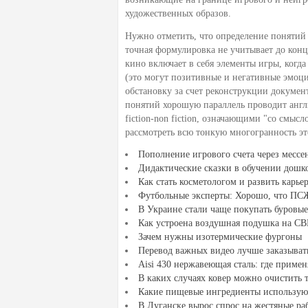
художественных образов.
Нужно отметить, что определение понятий
точная формулировка не учитывает до конц
кино включает в себя элементы игры, когда
(это могут позитивные и негативные эмоции
обстановку за счет реконструкции докуме
понятий хорошую параллель проводит англи
fiction-non fiction, означающими "со смыс
рассмотреть всю тонкую многогранность эт
Пополнение игрового счета через месс
Дидактические сказки в обучении дошк
Как стать косметологом и развить карье
Футбольные эксперты: Хорошо, что ПСЖ 
В Украине стали чаще покупать буровы
Как устроена воздушная подушка на С
Зачем нужны изотермические фургоны
Перевод важных видео лучше заказывать
Aisi 430 нержавеющая сталь: где примен
В каких случаях ковер можно очистить 
Какие пищевые ингредиенты использую
В Луганске вырос спрос на жестяные ра