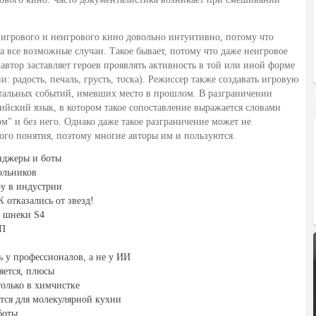
 игрового и неигрового кино довольно интуитивно, потому что
а все возможные случаи. Такое бывает, потому что даже неигровое
 автор заставляет героев проявлять активность в той или иной форме
: радость, печаль, грусть, тоска). Режиссер также создавать игровую
нтальных событий, имевших место в прошлом. В разграничении
йский язык, в котором такое сопоставление выражается словами
лом" и без него. Однако даже такое разграничение может не
ого понятия, поэтому многие авторы им и пользуются.
енджеры и боты
ольников
ру в индустрии
отказались от звезд!
е шнеки S4
ВП
 у профессионалов, а не у ИИ
яется, плюсы
только в химчистке
тся для молекулярной кухни
боты