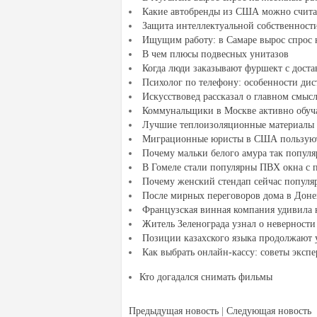
Какие автобренды из США можно счита
Защита интеллектуальной собственнос
Ищущим работу: в Самаре вырос спрос 
В чем плюсы подвесных унитазов
Когда люди заказывают фуршект с доста
Психолог по телефону: особенности ди
Искусствовед рассказал о главном смыс
Коммунальщики в Москве активно обу
Лучшие теплоизоляционные материалы 
Миграционные юристы в США пользую
Почему мальки белого амура так попул
В Гомеле стали популярны ПВХ окна с 
Почему женский стендап сейчас популя
После мирных переговоров дома в Донец
Французская винная компания удивила 
Житель Зеленограда узнал о неверност
Позиции казахского языка продолжают у
Как выбрать онлайн-кассу: советы экспе
Кто догадался снимать фильмы
Предыдущая новость
|
Следующая новость