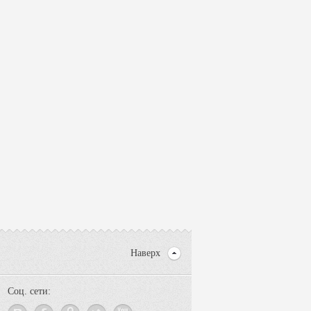
Наверх
Соц. сети: