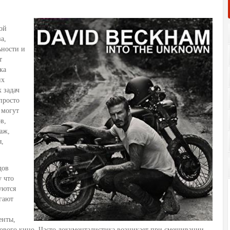
ой
а,
ьности и
т
ка
их
 задач
просто
 могут
в,
аж,
я,
дов
 что
уются
гают
енты,
ового кино. Часто документалистика возникает при смешивании