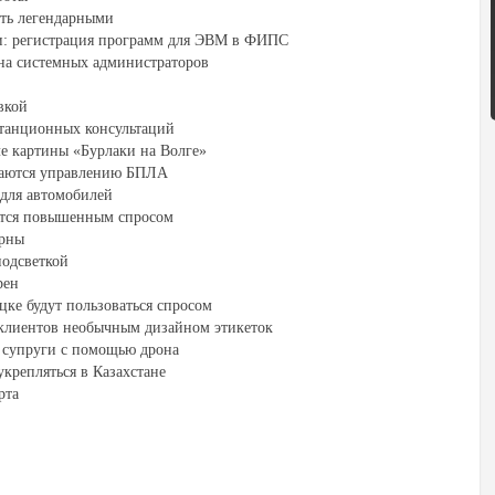
ть легендарными
ти: регистрация программ для ЭВМ в ФИПС
на системных администраторов
вкой
станционных консультаций
ле картины «Бурлаки на Волге»
чаются управлению БПЛА
для автомобилей
тся повышенным спросом
ярны
подсветкой
рен
ке будут пользоваться спросом
клиентов необычным дизайном этикеток
и супруги с помощью дрона
крепляться в Казахстане
рта