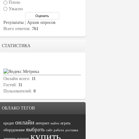
Плохо
Ужасно
Результаты
|
Архив опросов
Всего ответов:
761
СТАТИСТИКА
Онлайн всего:
11
Гостей:
11
Пользователей:
0
ОБЛАКО ТЕГОВ
онлайн
кредит
интернет
играть
найти
выбрать
оборудование
сайт
работа
доставка
купить
лечение
история