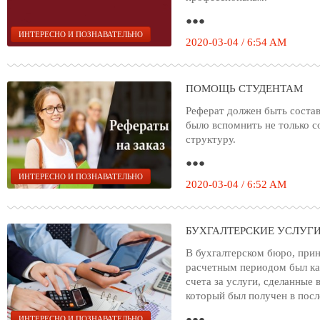
●●●
ИНТЕРЕСНО И ПОЗНАВАТЕЛЬНО
2020-03-04 / 6:54 AM
ПОМОЩЬ СТУДЕНТАМ
Реферат должен быть соста
было вспомнить не только со
структуру.
●●●
ИНТЕРЕСНО И ПОЗНАВАТЕЛЬНО
2020-03-04 / 6:52 AM
БУХГАЛТЕРСКИЕ УСЛУГ
В бухгалтерском бюро, пр
расчетным периодом был ка
счета за услуги, сделанные 
который был получен в посл
●●●
ИНТЕРЕСНО И ПОЗНАВАТЕЛЬНО