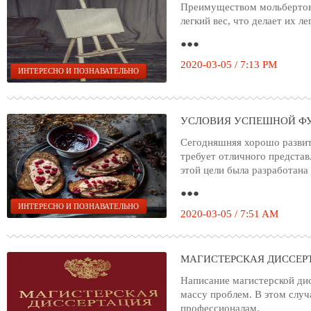
Преимуществом мольбертов 
легкий вес, что делает их л
●●●
2020-03-05 / 7:13 PM
ИНТЕРЕСНО И ПОЗНАВАТЕЛЬНО
УСЛОВИЯ УСПЕШНОЙ Ф
Сегодняшняя хорошо развит
требует отличного представ
этой цели была разработана
●●●
ИНТЕРЕСНО И ПОЗНАВАТЕЛЬНО
2020-03-05 / 7:51 AM
МАГИСТЕРСКАЯ ДИССЕР
Написание магистерской ди
массу проблем. В этом случ
профессионалам.