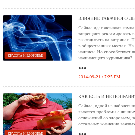
ВЛИЯНИЕ ТАБАЧНОГО Д
Сейчас идет активная кампа
запрещают рекламировать в
выкладывать на витринах. П
в общественных местах. На
надписи. Но способствует л
КРАСОТА И ЗДОРОВЬЕ
начинающего курильщика?
●●●
2014-09-21 / 7:25 PM
КАК ЕСТЬ И НЕ ПОПРАВ
Сейчас, одной из наболевш
является проблемы с лишни
осложнений со здоровьем, з
остальных жизненно важных
●●●
КРАСОТА И ЗДОРОВЬЕ