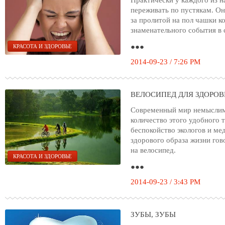
Практически у каждого из н
переживать по пустякам. Он
за пролитой на пол чашки ко
знаменательного события в 
●●●
КРАСОТА И ЗДОРОВЬЕ
2014-09-23 / 7:26 PM
ВЕЛОСИПЕД ДЛЯ ЗДОРОВ
Современный мир немыслим 
количество этого удобного 
беспокойство экологов и ме
здорового образа жизни гов
на велосипед.
КРАСОТА И ЗДОРОВЬЕ
●●●
2014-09-23 / 3:43 PM
ЗУБЫ, ЗУБЫ