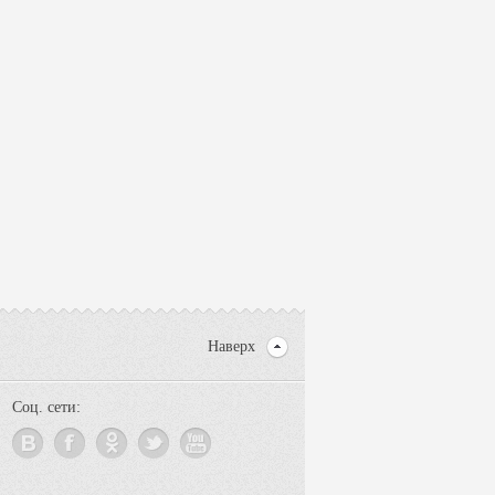
Наверх
Соц. сети: