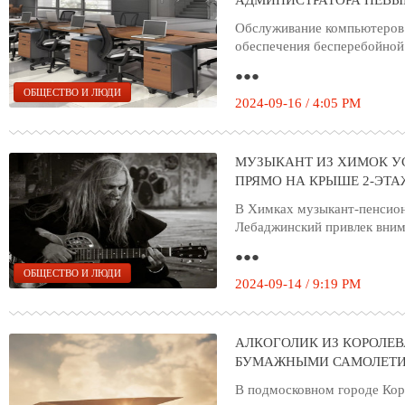
АДМИНИСТРАТОРА НЕВЫ
Обслуживание компьютеров 
обеспечения бесперебойной
●●●
ОБЩЕСТВО И ЛЮДИ
2024-09-16 / 4:05 PM
МУЗЫКАНТ ИЗ ХИМОК У
ПРЯМО НА КРЫШЕ 2-ЭТ
В Химках музыкант-пенсио
Лебаджинский привлек вним
●●●
ОБЩЕСТВО И ЛЮДИ
2024-09-14 / 9:19 PM
АЛКОГОЛИК ИЗ КОРОЛЕВ
БУМАЖНЫМИ САМОЛЕТ
В подмосковном городе Кор