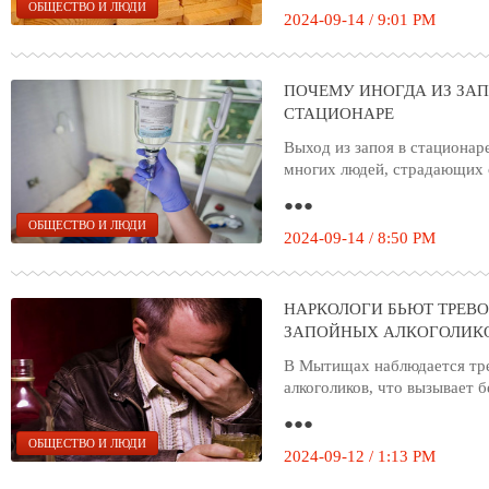
ОБЩЕСТВО И ЛЮДИ
2024-09-14 / 9:01 PM
ПОЧЕМУ ИНОГДА ИЗ ЗА
СТАЦИОНАРЕ
Выход из запоя в стациона
многих людей, страдающих 
●●●
ОБЩЕСТВО И ЛЮДИ
2024-09-14 / 8:50 PM
НАРКОЛОГИ БЬЮТ ТРЕВ
ЗАПОЙНЫХ АЛКОГОЛИК
В Мытищах наблюдается тр
алкоголиков, что вызывает 
●●●
ОБЩЕСТВО И ЛЮДИ
2024-09-12 / 1:13 PM