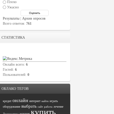
Плохо
Ужасно
Результаты
|
Архив опросов
Всего ответов:
761
СТАТИСТИКА
Онлайн всего:
6
Гостей:
6
Пользователей:
0
ОБЛАКО ТЕГОВ
онлайн
кредит
интернет
играть
найти
выбрать
оборудование
лечение
сайт
работа
купить
история
Диагностика