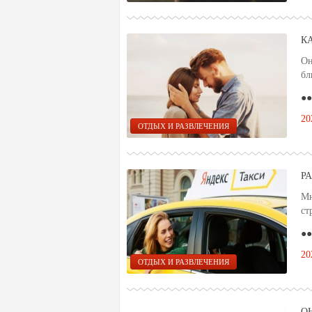
К
Он
бл
●●
20
ОТДЫХ И РАЗВЛЕЧЕНИЯ
Р
Мн
ст
●●
20
ОТДЫХ И РАЗВЛЕЧЕНИЯ
О