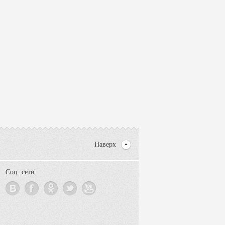
Наверх
Соц. сети: