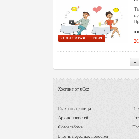
Та
пр
Пр
●●
ОТДЫХ И РАЗВЛЕЧЕНИЯ
20
«
Хостинг от
uCoz
Главная страница
Вид
Архив новостей
Гос
Фотоальбомы
По
Блог интересных новостей