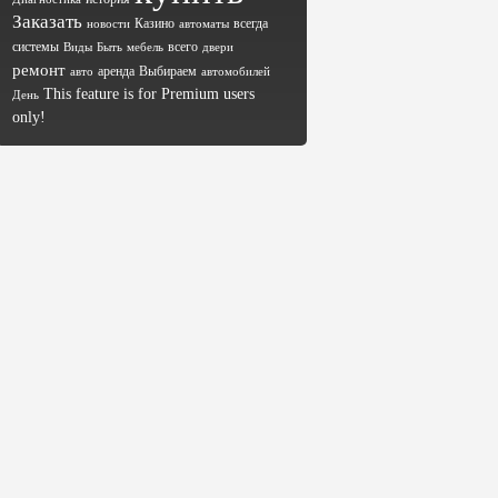
Заказать
Казино
всегда
новости
автоматы
системы
всего
Виды
Быть
мебель
двери
ремонт
аренда
Выбираем
авто
автомобилей
This feature is for Premium users
День
only!