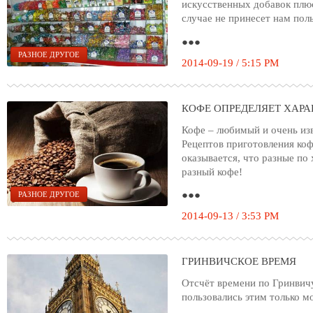
искусственных добавок плюс
случае не принесет нам поль
●●●
РАЗНОЕ ДРУГОЕ
2014-09-19 / 5:15 PM
КОФЕ ОПРЕДЕЛЯЕТ ХАРА
Кофе – любимый и очень изв
Рецептов приготовления коф
оказывается, что разные по
разный кофе!
●●●
РАЗНОЕ ДРУГОЕ
2014-09-13 / 3:53 PM
ГРИНВИЧСКОЕ ВРЕМЯ
Отсчёт времени по Гринвичу
пользовались этим только м