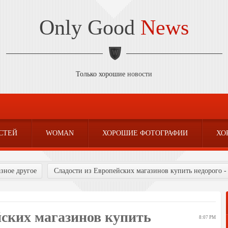
Only Good
News
Только хорошие
новости
СТЕЙ
WOMAN
ХОРОШИЕ ФОТОГРАФИИ
ХО
азное другое
Сладости из Европейских магазинов купить недорого -
йских магазинов купить
8:07 PM