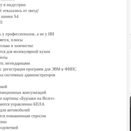
ру в индустрии
отказались от звезд!
е шнеки S4
ВП
 у профессионалов, а не у ИИ
яется, плюсы
только в химчистке
тся для молекулярной кухни
боты
ть легендарными
ти: регистрация программ для ЭВМ в ФИПС
на системных администраторов
вкой
станционных консультаций
ле картины «Бурлаки на Волге»
чаются управлению БПЛА
для автомобилей
тся повышенным спросом
ярны
подсветкой