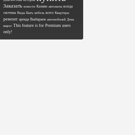
Заказать
Казино
всегда
новости
автоматы
системы
всего
Виды
Быть
мебель
Квартиры
ремонт
аренда
Выбираем
автомобилей
День
This feature is for Premium users
вырос
only!