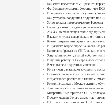
Как стать косметологом и развить карье
Футбольные эксперты: Хорошо, что ПСЖ 
В Украине стали чаще покупать буровы
Как устроена воздушная подушка на С
Зачем нужны изотермические фургоны
Перевод важных видео лучше заказывать
Aisi 430 нержавеющая сталь: где примен
В каких случаях ковер можно очистить 
Какие пищевые ингредиенты использую
В Луганске вырос спрос на жестяные ра
Какие автобренды из США можно счита
Защита интеллектуальной собственнос
Ищущим работу: в Самаре вырос спрос 
В чем плюсы подвесных унитазов
Когда люди заказывают фуршект с доста
Психолог по телефону: особенности ди
Искусствовед рассказал о главном смыс
Коммунальщики в Москве активно обу
Лучшие теплоизоляционные материалы 
Миграционные юристы в США пользую
Почему мальки белого амура так попул
В Гомеле стали популярны ПВХ окна с 