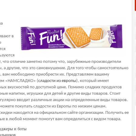
на
ивают в
о
тся
ьзуются
 что отличие заметно потому что, зарубежные производители
, а другие, что это самовнушение. Для того чтобы самостоятельно
в, вам необходимо приобрести их. Представляем вашему
нием «НАМСЛАДКО» (
сладости из европы
), который имеет
ных вкусностей по доступной цене. Помимо сладких продуктов
ные напитки, игрушки для детей и другие виды товаров. Стоит
егулярно вводит различные акции на определенные виды товаров.
можете покупать сладости из Европы по низким ценам.
кидки находится на официальном сайте организации. Получить ее
ые в любой момент помогут вам определиться с видом товара.
енджеры и боты
ольников