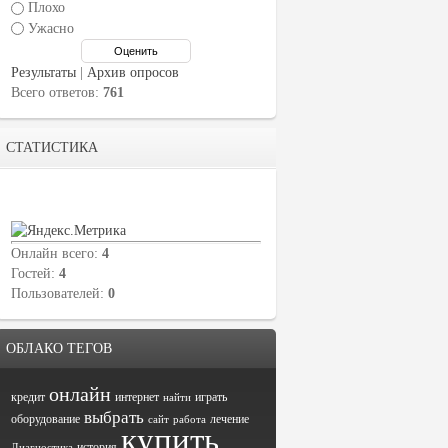
Плохо
Ужасно
Результаты
|
Архив опросов
Всего ответов:
761
СТАТИСТИКА
Онлайн всего:
4
Гостей:
4
Пользователей:
0
ОБЛАКО ТЕГОВ
онлайн
кредит
интернет
играть
найти
выбрать
оборудование
лечение
сайт
работа
купить
история
Диагностика