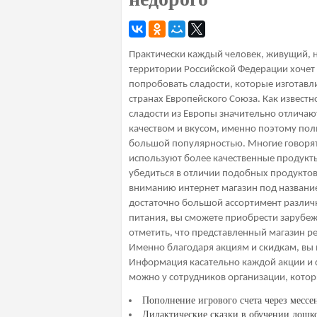
Практически каждый человек, живущий, 
территории Российской Федерации хочет
попробовать сладости, которые изготавл
странах Европейского Союза. Как известн
сладости из Европы значительно отличаю
качеством и вкусом, именно поэтому пол
большой популярностью. Многие говорят,
используют более качественные продукты
убедиться в отличии подобных продукто
вниманию интернет магазин под назва
достаточно большой ассортимент различ
питания, вы сможете приобрести зарубеж
отметить, что представленный магазин р
Именно благодаря акциям и скидкам, вы 
Информация касательно каждой акции и с
можно у сотрудников организации, котор
Пополнение игрового счета через месс
Дидактические сказки в обучении дошк