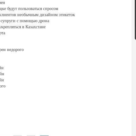
рен
ке будут пользоваться спросом
клиентов необычным дизайном этикеток
и супруги с помощью дрона
крепляться в Казахстане
рта
реи недорого
йн
айн
йн
ого