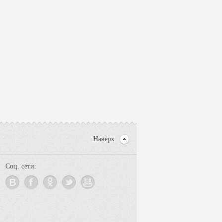
Наверх
Соц. сети: