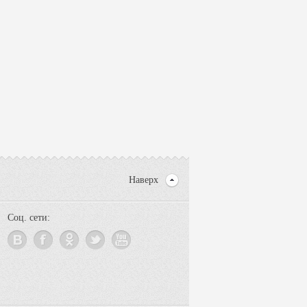
Наверх
Соц. сети: