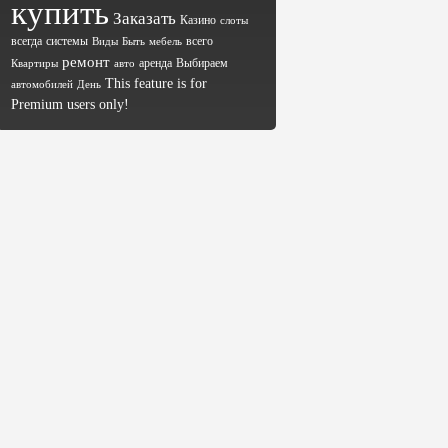
купить
Заказать
Казино
слоты
всегда
системы
всего
Виды
Быть
мебель
ремонт
аренда
Выбираем
Квартиры
авто
This feature is for
автомобилей
День
Premium users only!