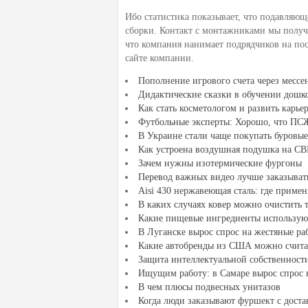
Ибо статистика показывает, что подавляю
сборки. Контакт с монтажниками мы получи
что компания нанимает подрядчиков на пос
сайте компании.
Пополнение игрового счета через месс
Дидактические сказки в обучении дошк
Как стать косметологом и развить карье
Футбольные эксперты: Хорошо, что ПСЖ 
В Украине стали чаще покупать буровы
Как устроена воздушная подушка на С
Зачем нужны изотермические фургоны
Перевод важных видео лучше заказывать
Aisi 430 нержавеющая сталь: где примен
В каких случаях ковер можно очистить 
Какие пищевые ингредиенты использую
В Луганске вырос спрос на жестяные ра
Какие автобренды из США можно счита
Защита интеллектуальной собственнос
Ищущим работу: в Самаре вырос спрос 
В чем плюсы подвесных унитазов
Когда люди заказывают фуршект с доста