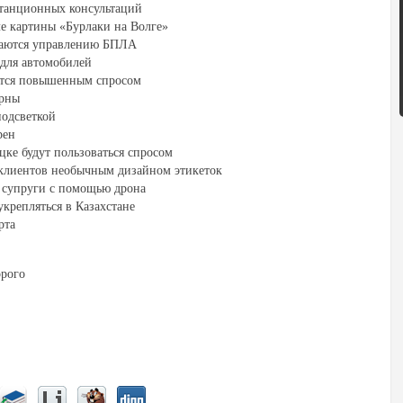
станционных консультаций
ле картины «Бурлаки на Волге»
чаются управлению БПЛА
для автомобилей
тся повышенным спросом
ярны
подсветкой
рен
ке будут пользоваться спросом
клиентов необычным дизайном этикеток
и супруги с помощью дрона
крепляться в Казахстане
рта
орого