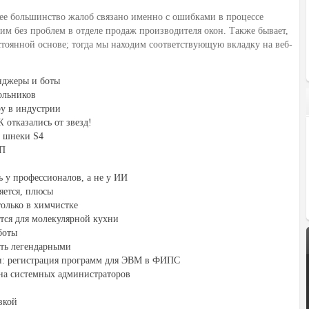
щее большинство жалоб связано именно с ошибками в процессе
м без проблем в отделе продаж производителя окон. Также бывает,
тоянной основе; тогда мы находим соответствующую вкладку на веб-
енджеры и боты
ольников
ру в индустрии
отказались от звезд!
е шнеки S4
ВП
 у профессионалов, а не у ИИ
яется, плюсы
только в химчистке
тся для молекулярной кухни
боты
ть легендарными
ти: регистрация программ для ЭВМ в ФИПС
на системных администраторов
вкой