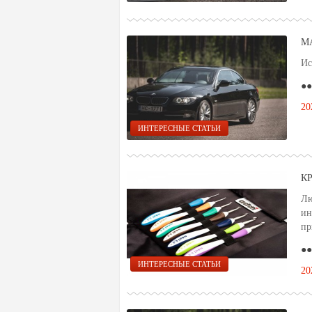
М
Ис
●●
20
ИНТЕРЕСНЫЕ СТАТЬИ
К
Лю
ин
пр
●●
ИНТЕРЕСНЫЕ СТАТЬИ
20