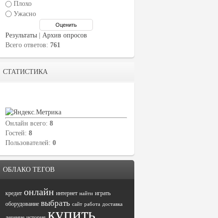
Плохо
Ужасно
Результаты
|
Архив опросов
Всего ответов:
761
СТАТИСТИКА
Онлайн всего:
8
Гостей:
8
Пользователей:
0
ОБЛАКО ТЕГОВ
онлайн
кредит
интернет
играть
найти
выбрать
оборудование
сайт
работа
доставка
купить
лечение
история