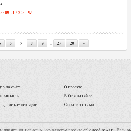
●
20-09-21 / 3:20 PM
5
6
7
8
9
...
27
28
»
ео на сайте
О проекте
тевая книга
Работа на сайте
следние комментарии
Связаться с нами
ам для чтения, написаны журналистом проекта
only-good-news.ru
. Если в