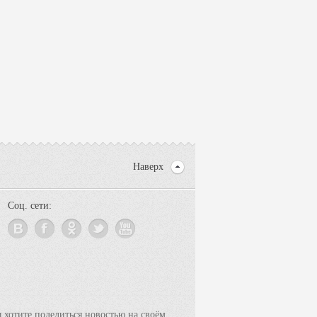
Наверх
Соц. сети:
ы хотите поделиться новостью на своём