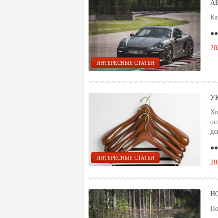
А
Ка
●●
20
ИНТЕРЕСНЫЕ СТАТЬИ
У
Хо
ос
де
●●
ИНТЕРЕСНЫЕ СТАТЬИ
20
Н
По