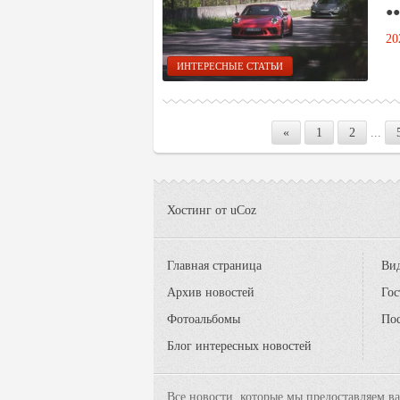
●●
20
ИНТЕРЕСНЫЕ СТАТЬИ
«
1
2
...
Хостинг от
uCoz
Главная страница
Вид
Архив новостей
Гос
Фотоальбомы
По
Блог интересных новостей
Все новости, которые мы предоставляем в