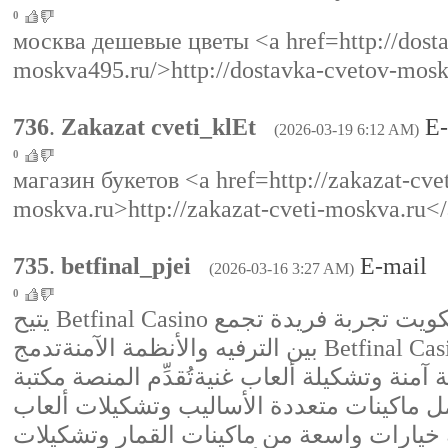
0
москва дешевые цветы <a href=http://dost
moskva495.ru/>http://dostavka-cvetov-mosk
736
.
Zakazat cveti_klEt
E-
(2026-03-19 6:12 AM)
0
магазин букетов <a href=http://zakazat-cvet
moskva.ru>http://zakazat-cveti-moskva.ru</
735
.
betfinal_pjei
E-mail
(2026-03-16 3:27 AM)
0
يتيح Betfinal Casino للكثير من اللاعبين في الكويت تجربة فريدة تجمع
بين الترفيه والأنظمة الآمنةتدمج Betfinal Casino بين المتعة
آمنة وتشكيلة ألعاب غنيةتُقدِّم المنصة مكتبة
ماكينات متعددة الأساليب وتشكيلات ألعاب
خيارات واسعة من ماكينات القمار وتشكيلات