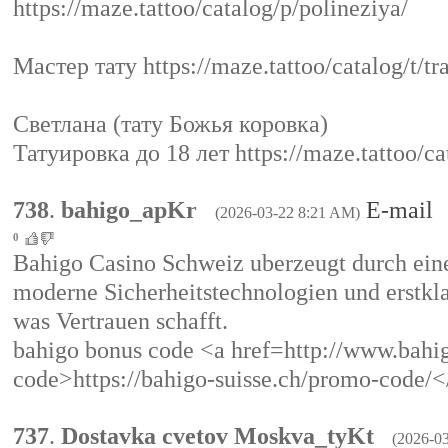
https://maze.tattoo/catalog/p/polineziya/
Мастер тату https://maze.tattoo/catalog/t/tr
Светлана (тату Божья коровка)
Татуировка до 18 лет https://maze.tattoo/ca
738
.
bahigo_apKr
E-mail
(2026-03-22 8:21 AM)
0
Bahigo Casino Schweiz uberzeugt durch eine 
moderne Sicherheitstechnologien und erstkl
was Vertrauen schafft.
bahigo bonus code <a href=http://www.bahi
code>https://bahigo-suisse.ch/promo-code/<
737
.
Dostavka cvetov Moskva_tyKt
(2026-0