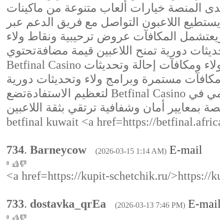
 لدى المنصة خيارات ألعاب متنوعة من ماكينات
يستطيع اللاعبون التواصل مع فريق الدعم عبر
يعتشمل المكافآت عروض ترحيبية ونقاط ولاء
ديثات دورية تمنح اللاعبين قيمة مضافةتحتوي
Betfinal Casino على حزم ترحيبية ونقاط ولاء ومكافآت إحالة وتحديثات
افآت مستمرة وبرامج ولاء وتحديثات دورية
لتعظيم الاستفادةتضع Betfinal Casino الشفافية والالتزام التنظيمي في
صة بمعايير أمان وشفافية ترتقي بثقة اللاعبين
betfinal kuwait <a href=https://betfinal.afri
734
.
Barneycow
E-mail
(2026-03-15 1:14 AM)
0
<a href=https://kupit-schetchik.ru/>https://k
733
.
dostavka_qrEa
E-mai
(2026-03-13 7:46 PM)
0