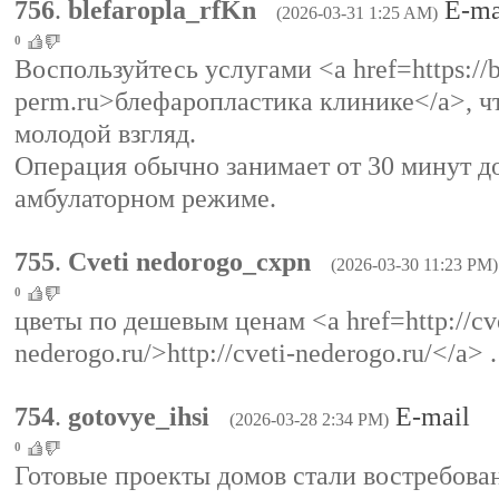
756
.
blefaropla_rfKn
E-ma
(2026-03-31 1:25 AM)
0
Воспользуйтесь услугами <a href=https://bl
perm.ru>блефаропластика клинике</a>, ч
молодой взгляд.
Операция обычно занимает от 30 минут до
амбулаторном режиме.
755
.
Cveti nedorogo_cxpn
(2026-03-30 11:23 PM)
0
цветы по дешевым ценам <a href=http://cve
nederogo.ru/>http://cveti-nederogo.ru/</a> .
754
.
gotovye_ihsi
E-mail
(2026-03-28 2:34 PM)
0
Готовые проекты домов стали востребова