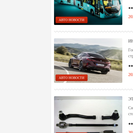
●●
20
АВТО НОВОСТИ
И
Го
ст
●●
20
АВТО НОВОСТИ
Э
Сн
ст
●●
20