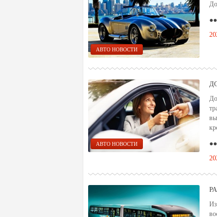
До
●●
20
АВТО НОВОСТИ
Д
До
тр
вы
кр
●●
АВТО НОВОСТИ
20
Р
Из
во