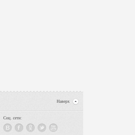
Наверх
Соц. сети: