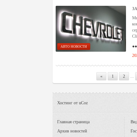
З
Мы
ко
се
Cl
●●
АВТО НОВОСТИ
20
«
1
2
...
Хостинг от
uCoz
Главная страница
Вид
Архив новостей
Гос