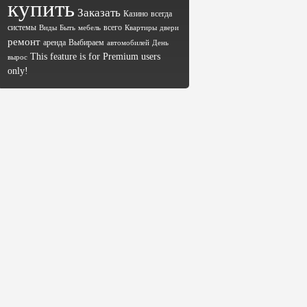
купить
Заказать
Казино
всегда
системы
всего
Виды
Быть
мебель
Квартиры
двери
ремонт
аренда
Выбираем
автомобилей
День
This feature is for Premium users
вырос
only!