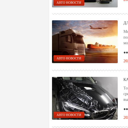
АВТО НОВОСТИ
Д
Ме
по
мо
●●
АВТО НОВОСТИ
20
К
То
ср
вы
●●
АВТО НОВОСТИ
20