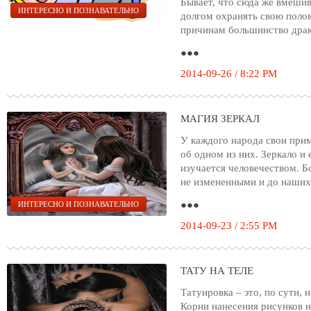
Бывает, что сюда же вмеши
ИНТЕРЕСНО И ПОЗНАВАТЕЛЬНО
долгом охранять свою полов
причинам большинство драк
●●●
2014-09-26 / 8:22 PM
МАГИЯ ЗЕРКАЛ
У каждого народа свои при
об одном из них. Зеркало и 
изучается человечеством. 
не измененными и до наших
●●●
ИНТЕРЕСНО И ПОЗНАВАТЕЛЬНО
2014-09-23 / 2:55 PM
ТАТУ НА ТЕЛЕ
Татуировка – это, по сути,
Корни нанесения рисунков н